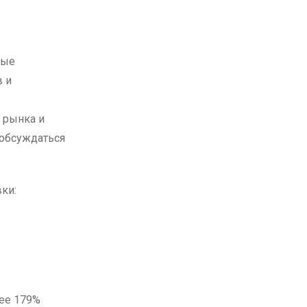
в и
 рынка и
 обсуждаться
ки:
лее 179%