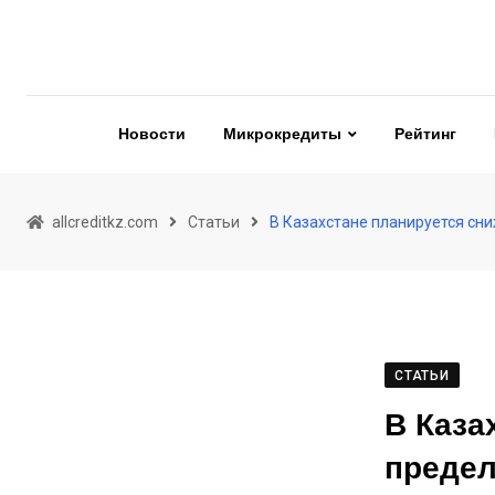
Skip
to
content
Новости
Микрокредиты
Рейтинг
allcreditkz.com
Статьи
В Казахстане планируется сн
СТАТЬИ
В Каза
предел