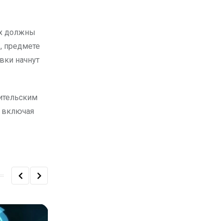
ах должны
, предмете
вки начнут
бительским
, включая