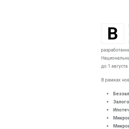
В Казахстане намечено установить новые предельные годовые
разработанн
Национальны
до 1 августа
В рамках но
Безза
Залог
Ипоте
Микро
Микрок