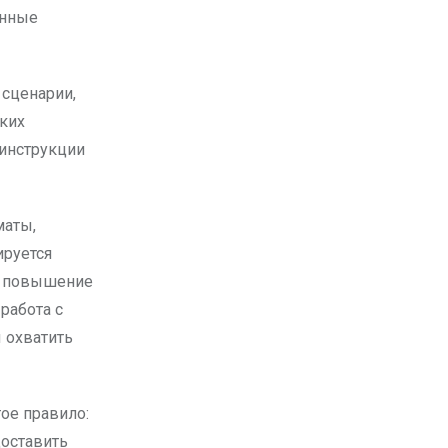
анные
 сценарии,
аких
инструкции
маты,
ируется
з повышение
работа с
 охватить
ое правило:
доставить