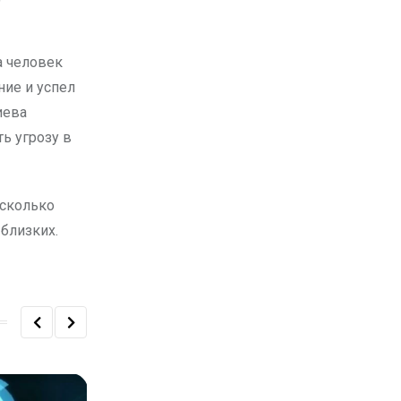
а человек
ие и успел
иева
ь угрозу в
есколько
близких.