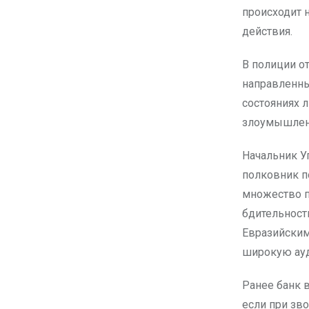
происходит 
действия.
В полиции о
направленные
состояниях 
злоумышлен
Начальник У
полковник п
множество п
бдительност
Евразийским
широкую ау
Ранее банк 
если при зво