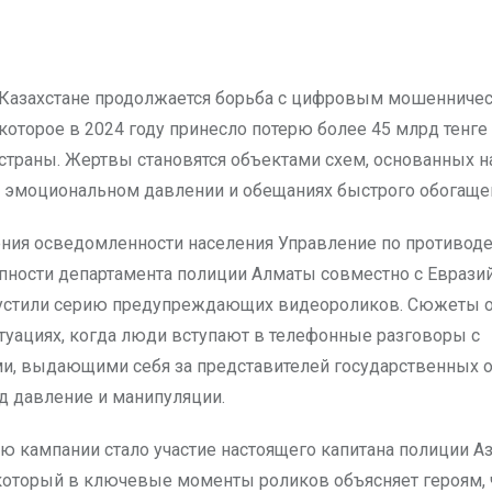
которое в 2024 году принесло потерю более 45 млрд тенг
страны. Жертвы становятся объектами схем, основанных н
, эмоциональном давлении и обещаниях быстрого обогаще
ия осведомленности населения Управление по противод
пности департамента полиции Алматы совместно с Еврази
устили серию предупреждающих видеороликов. Сюжеты о
туациях, когда люди вступают в телефонные разговоры с
, выдающими себя за представителей государственных о
д давление и манипуляции.
ю кампании стало участие настоящего капитана полиции А
 который в ключевые моменты роликов объясняет героям, 