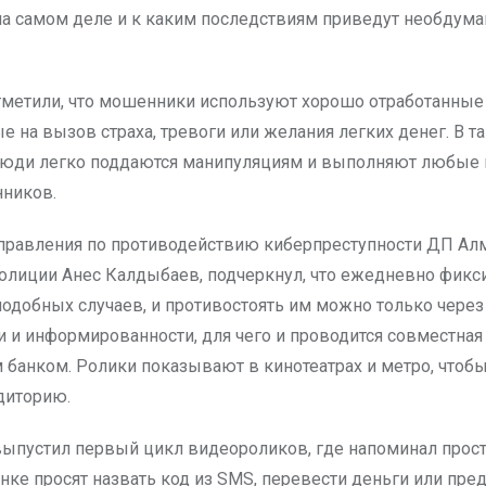
на самом деле и к каким последствиям приведут необдум
тметили, что мошенники используют хорошо отработанные
 на вызов страха, тревоги или желания легких денег. В т
люди легко поддаются манипуляциям и выполняют любые 
ников.
правления по противодействию киберпреступности ДП Ал
олиции Анес Калдыбаев, подчеркнул, что ежедневно фикс
одобных случаев, и противостоять им можно только чере
и и информированности, для чего и проводится совместная 
 банком. Ролики показывают в кинотеатрах и метро, чтобы
диторию.
выпустил первый цикл видеороликов, где напоминал прост
нке просят назвать код из SMS, перевести деньги или пре