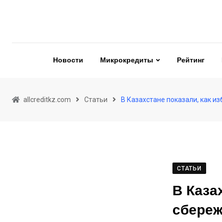
Skip
to
content
Новости
Микрокредиты
Рейтинг
allcreditkz.com
Статьи
В Казахстане показали, как и
СТАТЬИ
В Каза
сбереж