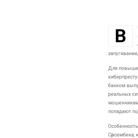
В Казахстане продолжается борьба с цифровым мошенничеством,
запугивании
Для повышен
киберпресту
банком вып
реальных си
мошенниками
попадают по
Особенность
Сәрсембека,