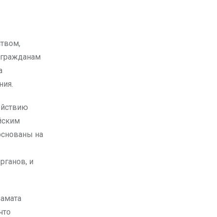
е гражданам
а
ния.
ействию
йским
снованы на
рганов, и
замата
что