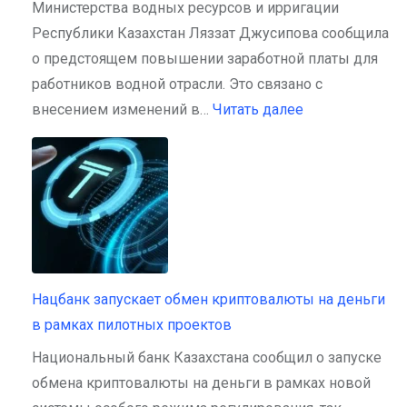
Министерства водных ресурсов и ирригации
Республики Казахстан Ляззат Джусипова сообщила
о предстоящем повышении заработной платы для
работников водной отрасли. Это связано с
:
внесением изменений в…
Читать далее
Зарплаты
некоторых
казахстанцев
могут
вырасти
до
50%
Нацбанк запускает обмен криптовалюты на деньги
в рамках пилотных проектов
Национальный банк Казахстана сообщил о запуске
обмена криптовалюты на деньги в рамках новой