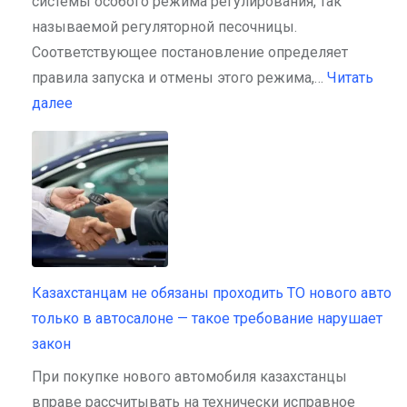
системы особого режима регулирования, так
называемой регуляторной песочницы.
Соответствующее постановление определяет
правила запуска и отмены этого режима,…
Читать
:
далее
Нацбанк
запускает
обмен
криптовалюты
на
деньги
в
Казахстанцам не обязаны проходить ТО нового авто
рамках
только в автосалоне — такое требование нарушает
пилотных
закон
проектов
При покупке нового автомобиля казахстанцы
вправе рассчитывать на технически исправное