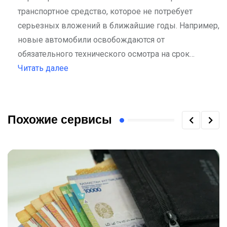
транспортное средство, которое не потребует
серьезных вложений в ближайшие годы. Например,
новые автомобили освобождаются от
обязательного технического осмотра на срок…
:
Читать далее
Казахстанцам
не
обязаны
Похожие сервисы
проходить
ТО
нового
авто
только
в
автосалоне
—