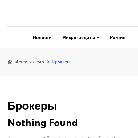
Skip
to
content
Новости
Микрокредиты
Рейтинг
allcreditkz.com
Брокеры
Брокеры
Nothing Found