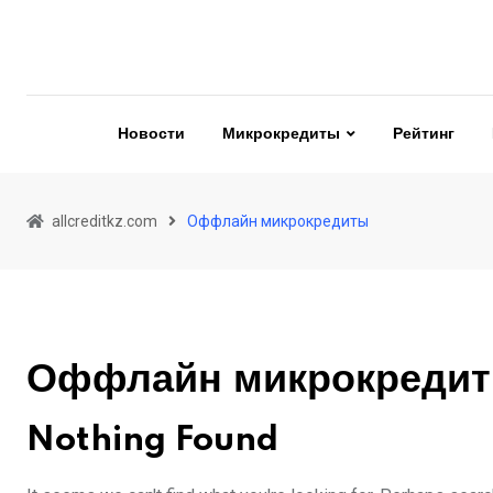
Skip
to
content
Новости
Микрокредиты
Рейтинг
allcreditkz.com
Оффлайн микрокредиты
Оффлайн микрокреди
Nothing Found