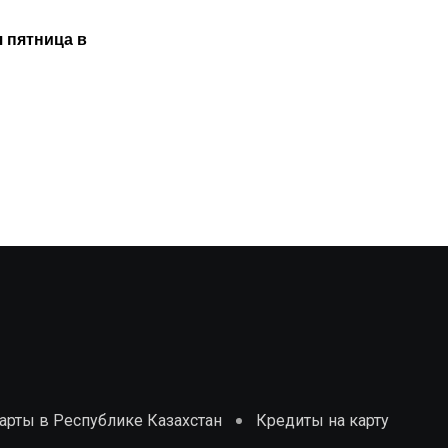
АКЦИИ
 пятница в
Акция от GMoney: Розыгрыш
путевки во Вьетнам и iPhone
23.04.2025
рты в Республике Казахстан
Кредиты на карту