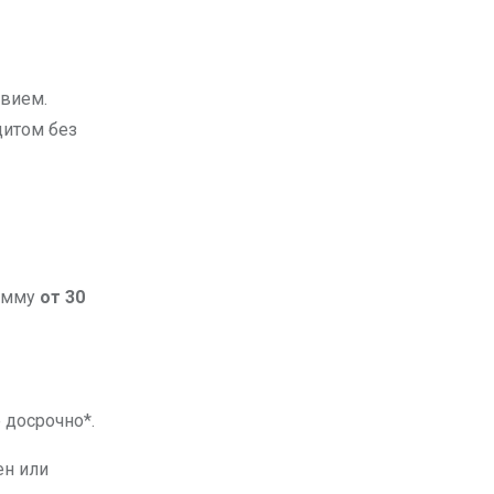
итом без
умму
от 30
 досрочно*.
ен или