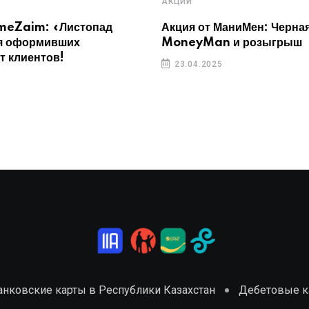
АКЦИИ
imeZaim: «Листопад
Акция от МаниМен: Черная
я оформивших
MoneyMan и розыгрыш
т клиентов!
23.04.2025
анковские карты в Республики Казахстан
Дебетовые ка