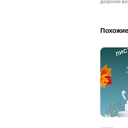
досрочно во
Похожие
АКЦИИ
Акция от CreditPlus: Вперед к
знаниям: акция «Back to