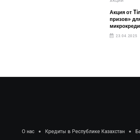
АКЦИИ
23.04.2025
Акция от T
призов» дл
микрокреди
23.04.2025
О нас
Кредиты в Республике Казахстан
Б