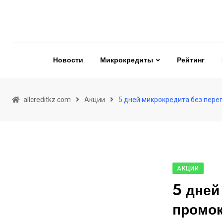
Skip
to
content
Новости
Микрокредиты
Рейтинг
allcreditkz.com
Акции
5 дней микрокредита без пере
АКЦИИ
5 дней
промо