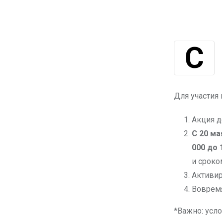
Солнечный май в самом разгаре, проведите его с удовольствием.
Для участия 
Акция д
С 20 ма
000 до 
и сроко
Активи
Вовремя
*Важно: усл