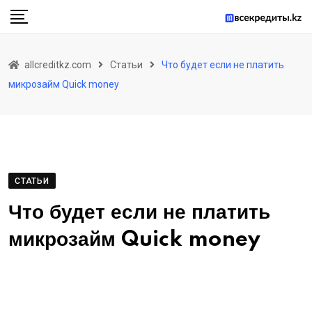
Skip
to
content
allcreditkz.com
Статьи
Что будет если не платить
микрозайм Quick money
СТАТЬИ
Что будет если не платить
микрозайм Quick money