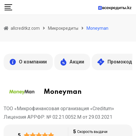
Skip
to
content
allcreditkz.com
Микрокредиты
Moneyman
О компании
Акции
Промокоды
Moneyman
ТОО «Микрофинансовая организация «Creditum»
Лицензия АРРФР: № 02.21.0052.М от 29.03.2021
5
Скорость выдачи
5