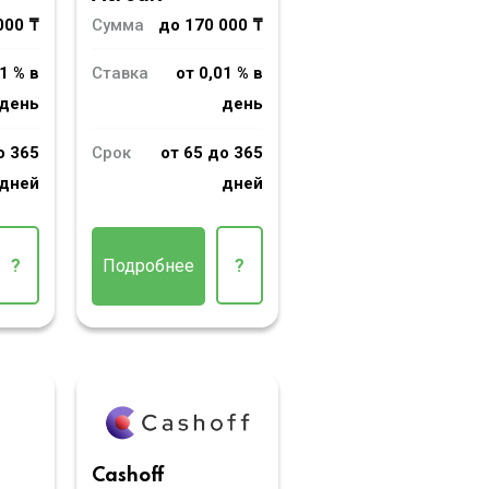
000 ₸
Сумма
до 170 000 ₸
1 % в
Ставка
от 0,01 % в
день
день
о 365
Срок
от 65 до 365
дней
дней
?
Подробнее
?
Cashoff