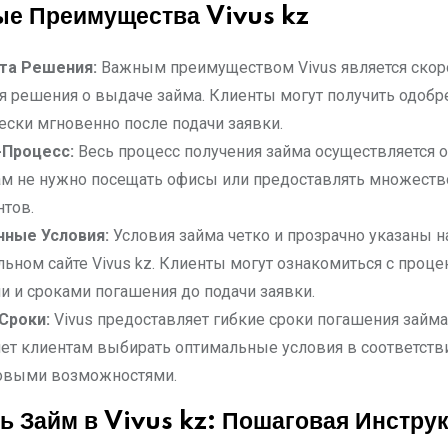
е Преимущества Vivus kz
та Решения:
Важным преимуществом Vivus является скор
я решения о выдаче займа. Клиенты могут получить одобр
ески мгновенно после подачи заявки.
-Процесс:
Весь процесс получения займа осуществляется о
м не нужно посещать офисы или предоставлять множеств
тов.
чные Условия:
Условия займа четко и прозрачно указаны н
ьном сайте Vivus kz. Клиенты могут ознакомиться с проц
и и сроками погашения до подачи заявки.
Сроки:
Vivus предоставляет гибкие сроки погашения займа,
ет клиентам выбирать оптимальные условия в соответстви
овыми возможностями.
ть Займ в Vivus kz: Пошаговая Инстру