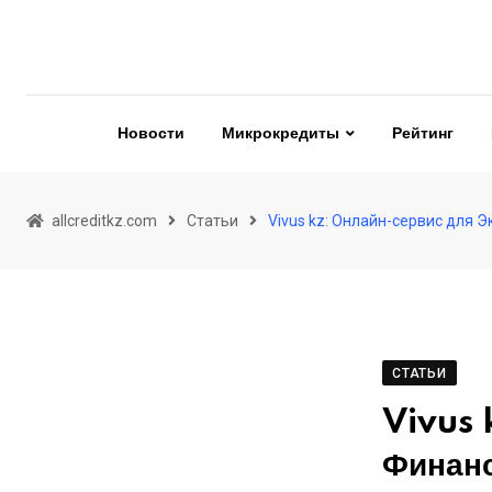
Skip
to
content
Новости
Микрокредиты
Рейтинг
allcreditkz.com
Статьи
Vivus kz: Онлайн-сервис для
СТАТЬИ
Vivus 
Финан