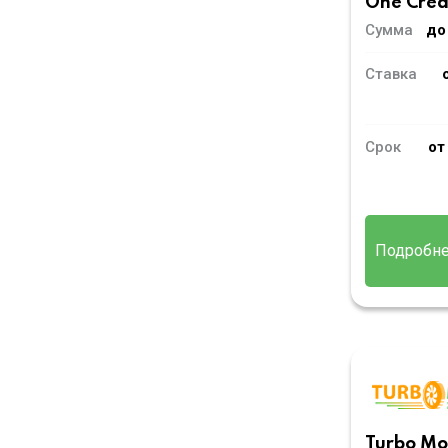
One Cred
Сумма
до
Ставка
Срок
от
Подробн
Turbo M