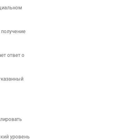
ициальном
 получение
ет ответ о
 указанный
олировать
окий уровень