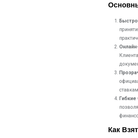
Основны
Быстро
приняти
практич
Онлайн
Клиента
докумен
Прозра
официал
ставкам
Гибкие 
позволя
финанс
Как Взя