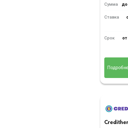
Сумма
до
Ставка
Срок
от
Подробн
Credithe