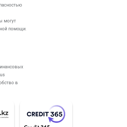
опасностью
ы могут
ьной помощи.
финансовых
vus
обство в