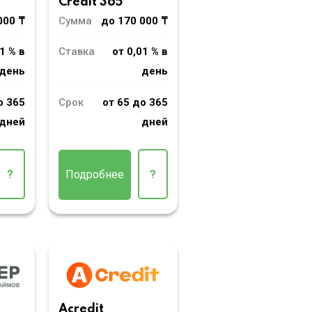
Credit 365
000 ₸
Сумма
до 170 000 ₸
1 % в
Ставка
от 0,01 % в
день
день
о 365
Срок
от 65 до 365
дней
дней
?
Подробнее
?
Acredit