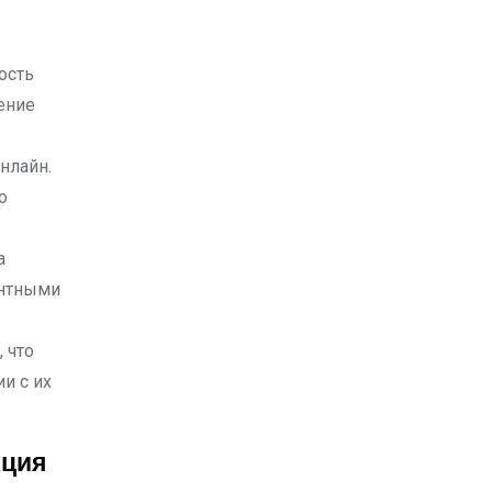
ость
ение
нлайн.
о
а
ентными
 что
и с их
кция