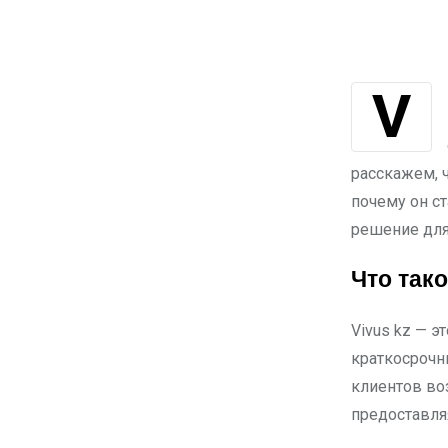
Vivus kz — это современный онлайн-сервис, предоставляющий
расскажем, ч
почему он с
решение для
Что так
Vivus kz — 
краткосрочн
клиентов во
предоставля