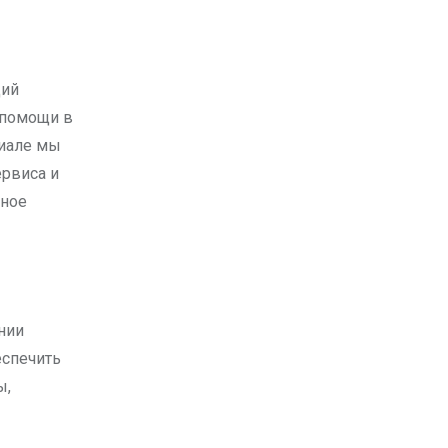
 помощи в
риале мы
ервиса и
жное
нии
еспечить
ы,