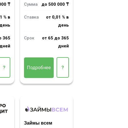
000 ₸
Сумма
до 500 000 ₸
1 % в
Ставка
от 0,01 % в
день
день
о 365
Срок
от 65 до 365
дней
дней
?
Подробнее
?
Займы всем