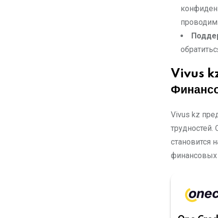
конфиденц
проводим
Подде
обратитьс
Vivus k
Финанс
Vivus kz пр
трудностей.
становится 
финансовых