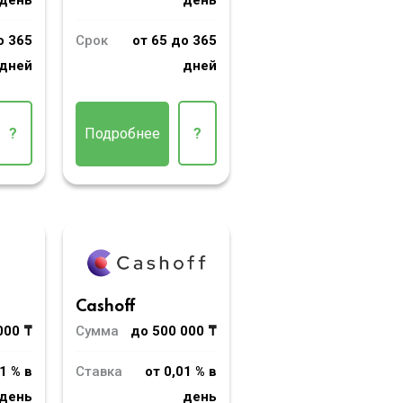
день
день
о 365
Срок
от 65 до 365
дней
дней
?
Подробнее
?
Cashoff
000 ₸
Сумма
до 500 000 ₸
1 % в
Ставка
от 0,01 % в
день
день