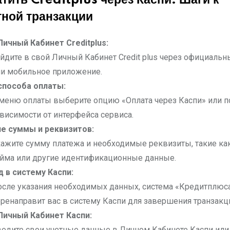
атить Creditplus через Каспи: Шаги к
тной транзакции
Личный Кабинет Creditplus:
йдите в свой Личный Кабинет Credit plus через официальн
ли мобильное приложение.
способа оплаты:
меню оплаты выберите опцию «Оплата через Каспи» или п
висимости от интерфейса сервиса.
е суммы и реквизитов:
ажите сумму платежа и необходимые реквизиты, такие ка
айма или другие идентификационные данные.
 в систему Каспи:
осле указания необходимых данных, система «Кредитплюс
ренаправит вас в систему Каспи для завершения транзакц
Личный Кабинет Каспи:
едите свои учетные данные в Личном Кабинете Каспи или