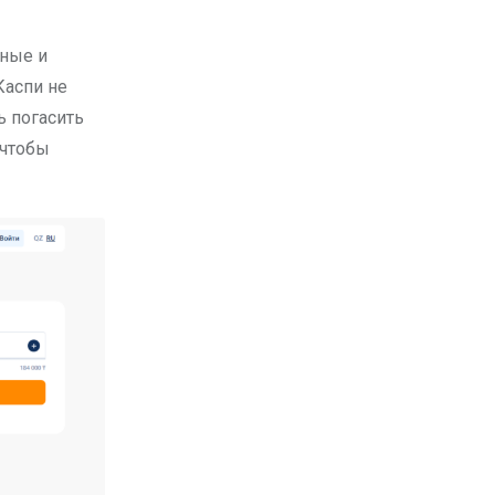
Каспи не
ь погасить
 чтобы