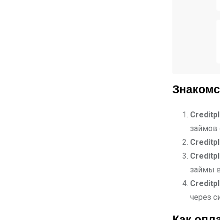
Знакомс
Creditpl
займов 
Creditp
Creditp
займы в
Creditp
через с