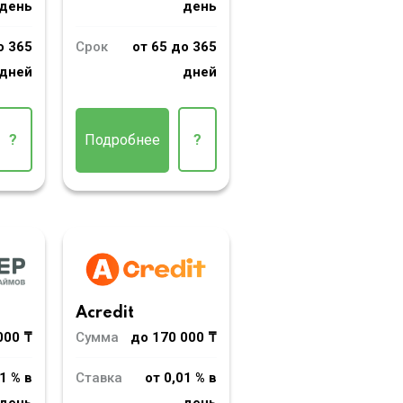
день
день
о 365
Срок
от 65 до 365
дней
дней
?
Подробнее
?
Acredit
000 ₸
Сумма
до 170 000 ₸
1 % в
Ставка
от 0,01 % в