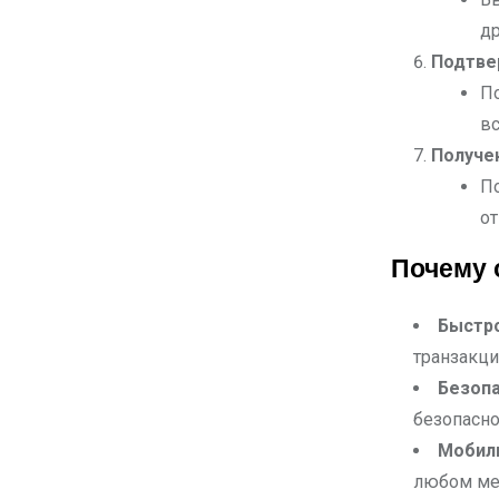
др
Подтве
По
вс
Получе
По
от
Почему 
Быстро
транзакци
Безопа
безопасн
Мобил
любом ме