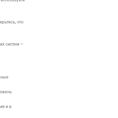
ерьтесь, что
их систем —
нные
ровень
мя и в