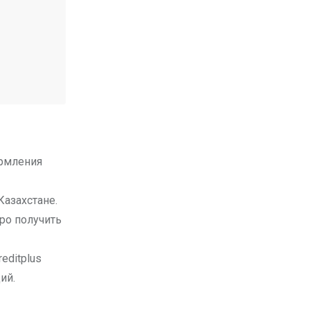
рмления
Казахстане.
ро получить
editplus
ий.