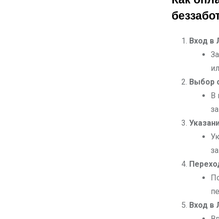
Как опл
беззабо
Вход в 
За
и
Выбор 
В 
за
Указани
Ук
з
Переход
П
пе
Вход в 
Вв