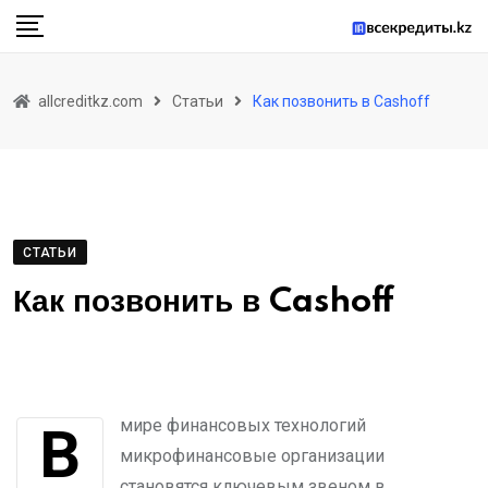
Skip
to
content
allcreditkz.com
Статьи
Как позвонить в Cashoff
СТАТЬИ
Как позвонить в Cashoff
В мире финансовых технологий
микрофинансовые организации
становятся ключевым звеном в