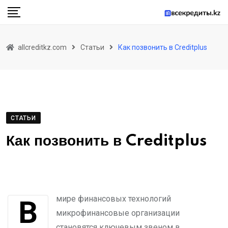
Skip
to
content
allcreditkz.com
Статьи
Как позвонить в Creditplus
СТАТЬИ
Как позвонить в Creditplus
В мире финансовых технологий
микрофинансовые организации
становятся ключевым звеном в