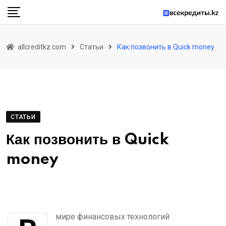
Skip
to
content
allcreditkz.com
Статьи
Как позвонить в Quick money
СТАТЬИ
Как позвонить в Quick
money