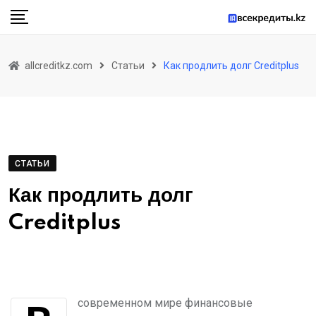
Skip
to
content
allcreditkz.com
Статьи
Как продлить долг Creditplus
СТАТЬИ
Как продлить долг
Creditplus