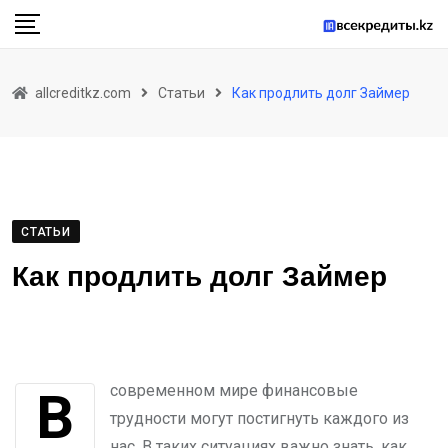
Skip
to
content
allcreditkz.com
Статьи
Как продлить долг Займер
СТАТЬИ
Как продлить долг Займер
В современном мире финансовые
трудности могут постигнуть каждого из
нас. В таких ситуациях важно знать, как