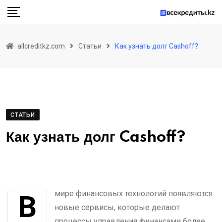
Skip
to
content
allcreditkz.com
Статьи
Как узнать долг Cashoff?
СТАТЬИ
Как узнать долг Cashoff?
В мире финансовых технологий появляются
новые сервисы, которые делают
процессы управления финансами более