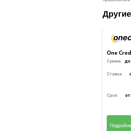
Други
One Cred
Сумма
до
Ставка
Срок
от
Подробн