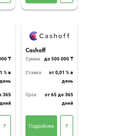
Cashoff
000 ₸
Сумма
до 500 000 ₸
1 % в
Ставка
от 0,01 % в
день
день
о 365
Срок
от 65 до 365
дней
дней
?
Подробнее
?