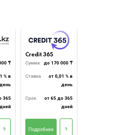
Credit 365
000 ₸
Сумма
до 170 000 ₸
1 % в
Ставка
от 0,01 % в
день
день
о 365
Срок
от 65 до 365
дней
дней
?
Подробнее
?