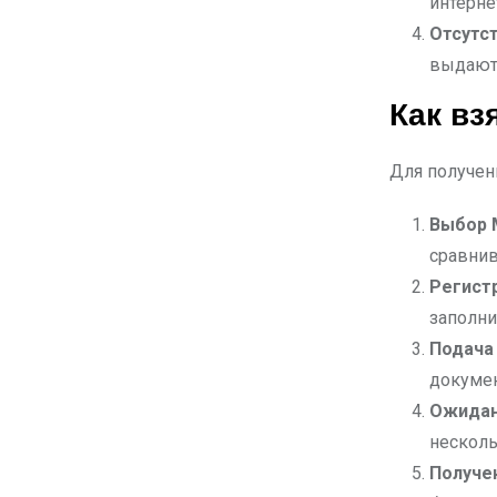
интерне
Отсутст
выдаютс
Как вз
Для получен
Выбор
сравнив
Регист
заполни
Подача
докумен
Ожидан
несколь
Получе