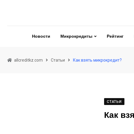
Skip
to
content
Новости
Микрокредиты
Рейтинг
allcreditkz.com
Статьи
Как взять микрокредит?
СТАТЬИ
Как вз