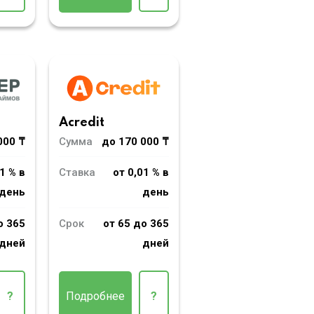
Acredit
000 ₸
Сумма
до 170 000 ₸
1 % в
Ставка
от 0,01 % в
день
день
о 365
Срок
от 65 до 365
дней
дней
?
Подробнее
?