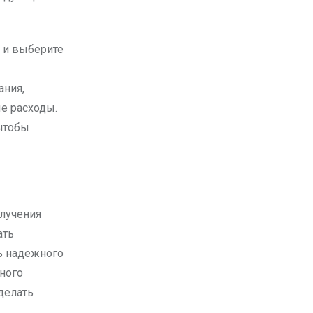
 и выберите
ания,
е расходы.
 чтобы
лучения
ать
ь надежного
ного
делать