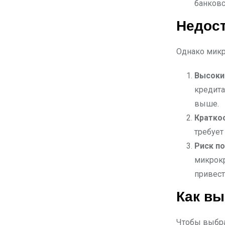
банковс
Недост
Однако микр
Высоки
кредита
выше.
Кратко
требует
Риск п
микрок
привест
Как в
Чтобы выбра