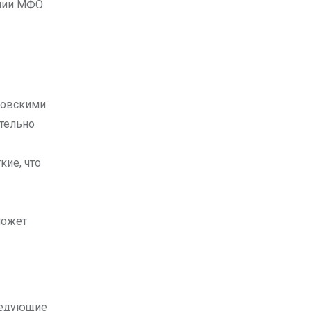
нии МФО.
ковскими
тельно
кие, что
может
ледующие