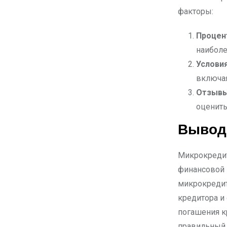
факторы:
Процен
наиболе
Услови
включая
Отзывы
оценить
Выво
Микрокредит
финансовой 
микрокредит
кредитора и
погашения к
правильный 