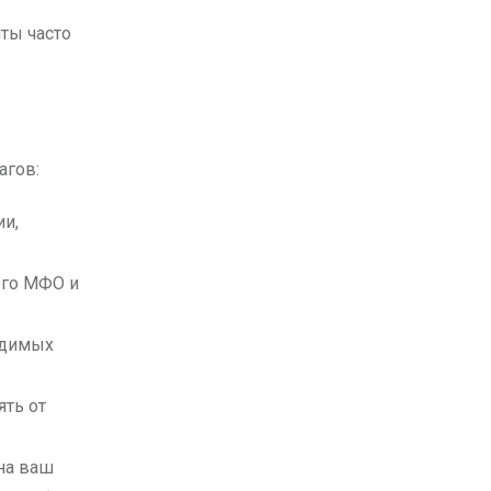
ты часто
агов:
ии,
ого МФО и
ходимых
ять от
на ваш