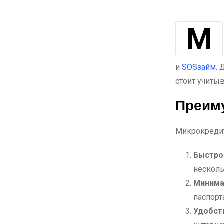
Микрокредиты стали популярным финансовым инструментом для
и
SOSзайм
.
стоит учитыв
Преим
Микрокреди
Быстро
несколь
Минима
паспорт
Удобст