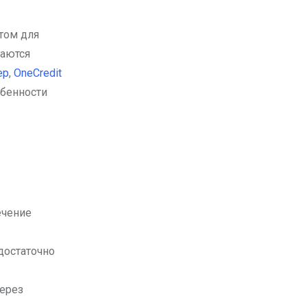
гаются
ер
,
OneCredit
обенности
ечение
достаточно
через