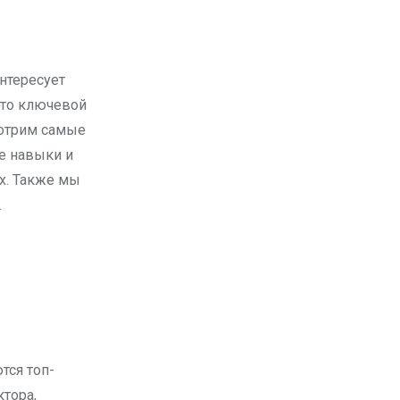
это ключевой
мотрим самые
е навыки и
ах. Также мы
.
тся топ-
тора,