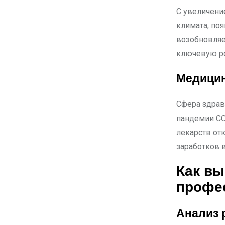
С увеличени
климата, по
возобновляе
ключевую ро
Медицин
Сфера здрав
пандемии CO
лекарств от
заработков в
Как в
профе
Анализ 