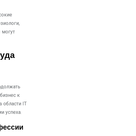
сокие
зиологи,
 могут
руда
родолжать
бизнес к
 области IT
и успеха.
фессии