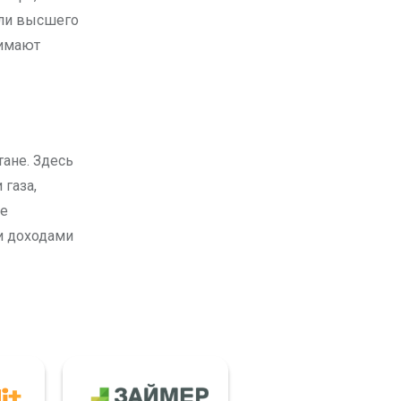
ели высшего
нимают
ане. Здесь
 газа,
ре
и доходами