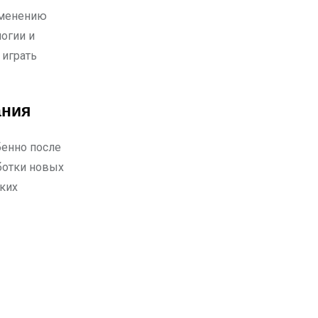
зменению
огии и
 играть
ания
бенно после
ботки новых
ких