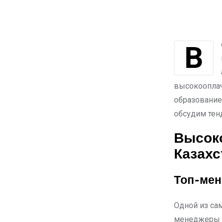
Вопрос о том, кто в Казахстане зарабатывает больше всех, интересует
высокооплач
образование
обсудим тен
Высок
Казахс
Топ-мен
Одной из са
менеджеры и