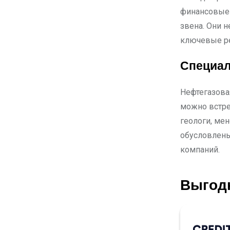
финансовые 
звена. Они н
ключевые ре
Специал
Нефтегазова
можно встре
геологи, ме
обусловлены
компаний.
Выгод