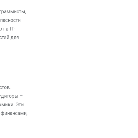
граммисты,
пасности
т в IT-
стей для
стов.
удиторы –
омики. Эти
 финансами,