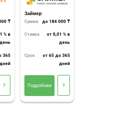
Займер
000 ₸
Сумма
до 184 000 ₸
1 % в
Ставка
от 0,01 % в
день
день
о 365
Срок
от 65 до 365
дней
дней
?
Подробнее
?