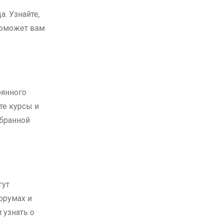
. Узнайте,
поможет вам
оянного
те курсы и
ыбранной
гут
орумах и
 узнать о