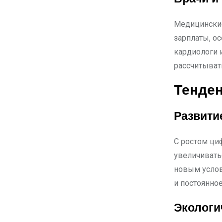
Медицинские
зарплаты, о
кардиологи 
рассчитыват
Тенден
Развити
С ростом ци
увеличивать
новым услов
и постоянно
Экологи