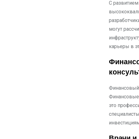
С развитием 
высококвали
разработчик
могут рассч
инфраструкт
карьеры в э
Финансо
консуль
Финансовый 
Финансовые 
это професс
специалисты
инвестициям
Врачи и