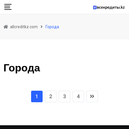
Skip
to
content
allcreditkz.com
Города
Города
1
2
3
4