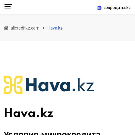
Skip
to
content
allcreditkz.com
Hava.kz
Hava.kz
Условия
микрокредита