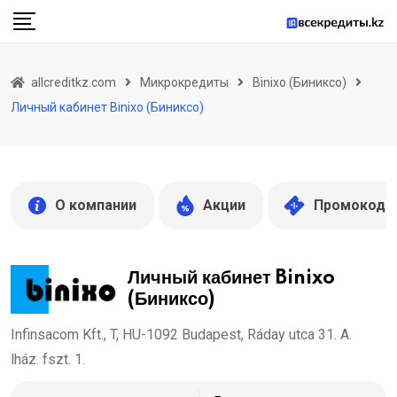
Skip
to
content
allcreditkz.com
Микрокредиты
Binixo (Биниксо)
Личный кабинет Binixo (Биниксо)
О компании
Акции
Промокоды
Личный кабинет Binixo
(Биниксо)
Infinsacom Kft., T, HU-1092 Budapest, Ráday utca 31. A.
lház. fszt. 1.