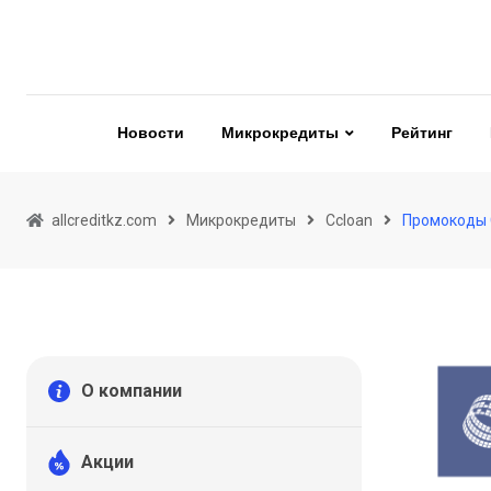
Skip
to
content
Новости
Микрокредиты
Рейтинг
allcreditkz.com
Микрокредиты
Ccloan
Промокоды 
О компании
Акции