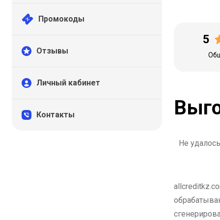
Промокоды
5
Отзывы
Общ
Личный кабинет
Выго
Контакты
Не удалось
allcreditkz
обрабатываю
сгенерирова