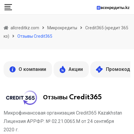
Skip
to
content
allcreditkz.com
Микрокредиты
Credit365 (кредит 365
кз)
Отзывы Credit365
О компании
Акции
Промокоды
Отзывы Credit365
Микрофинансовая организация Credit365 Kazakhstan
Лицензия АРРФР: № 02.21.0065.М от 24 сентября
2020 г.