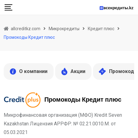
Skip
to
content
allcreditkz.com
Микрокредиты
Кредит плюс
Промокоды Кредит плюс
О компании
Акции
Промокоды
Промокоды Кредит плюс
Микрофинансовая организация (МФО) Kredit Seven
Kazakhstan Лицензия АРРФР: № 02.21.0010.M. от
05.03.2021