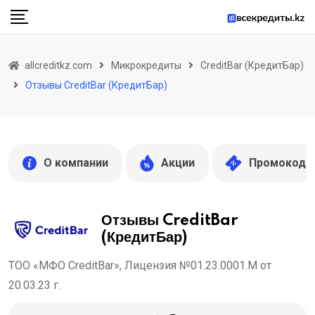
Skip
to
content
allcreditkz.com
Микрокредиты
CreditBar (КредитБар)
Отзывы CreditBar (КредитБар)
О компании
Акции
Промокоды
Отзывы CreditBar
(КредитБар)
ТОО «МФО CreditBar», Лицензия №01.23.0001.M от
20.03.23 г.