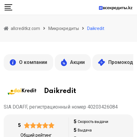
Skip
to
content
allcreditkz.com
Микрокредиты
Daikredit
О компании
Акции
Промокоды
Daikredit
SIA DOAFF, регистрационный номер 40203426084
5
Скорость выдачи
5
5
Выдача
Общий рейтинг