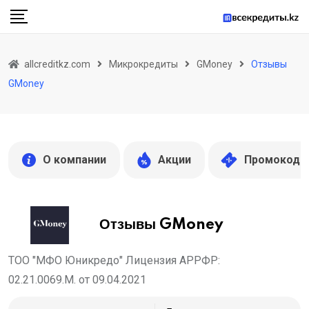
Skip
to
content
allcreditkz.com
Микрокредиты
GMoney
Отзывы
GMoney
О компании
Акции
Промокоды
Отзывы GMoney
ТОО "МФО Юникредо" Лицензия АРРФР:
02.21.0069.М. от 09.04.2021