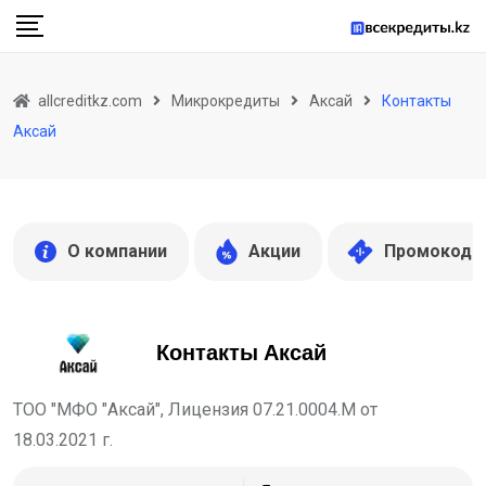
Skip
to
content
allcreditkz.com
Микрокредиты
Аксай
Контакты
Аксай
О компании
Акции
Промокоды
Контакты Аксай
ТОО "МФО "Аксай", Лицензия 07.21.0004.М от
18.03.2021 г.