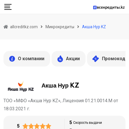
Skip
to
content
allcreditkz.com
Микрокредиты
Акша Нур KZ
О компании
Акции
Промокоды
Акша Нур KZ
ТОО «МФО «Акша Нур KZ», Лицензия 01.21.0014.М от
18.03.2021 г.
5
Скорость выдачи
5