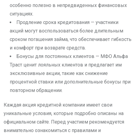
особенно полезно в непредвиденных финансовых
ситуациях.
Продление срока кредитования — участники
акций могут воспользоваться более длительным
сроком погашения займа, что обеспечивает гибкость
и комфорт при возврате средств.
Бонусы для постоянных клиентов — МФО Альфa
Tраст ценит лояльных клиентов и предлагает им
эксклюзивные акции, такие как снижение
процентной ставки или дополнительные бонусы при
повторном обращении.
Каждая акция кредитной компании имеет свои
уникальные условия, которые подробно описаны на
официальном сайте. Перед участием рекомендуется
внимательно ознакомиться с правилами и