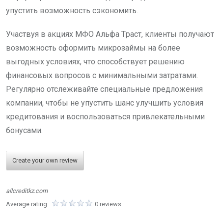
упустить возможность сэкономить.
Участвуя в акциях МФО Альфa Tраст, клиенты получают
возможность оформить микрозаймы на более
выгодных условиях, что способствует решению
финансовых вопросов с минимальными затратами.
Регулярно отслеживайте специальные предложения
компании, чтобы не упустить шанс улучшить условия
кредитования и воспользоваться привлекательными
бонусами.
Create your own review
allcreditkz.com
Average rating:
0 reviews