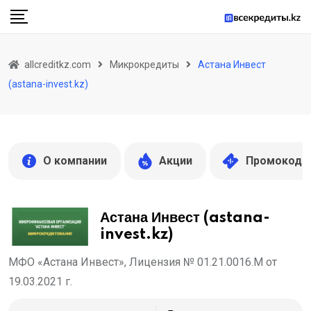
Skip
to
content
allcreditkz.com
Микрокредиты
Астана Инвест
(astana-invest.kz)
О компании
Акции
Промокоды
Астана Инвест (astana-
invest.kz)
МФО «Астана Инвест», Лицензия № 01.21.0016.М от
19.03.2021 г.