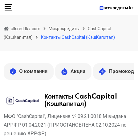
Skip
to
content
allcreditkz.com
Микрокредиты
CashCapital
(КэшКапитал)
Контакты CashCapital (КэшКапитал)
О компании
Акции
Промокоды
Контакты CashCapital
(КэшКапитал)
МФО "CashCapital", Лицензия № 09.21.0018.М выдана
АРРФР 01.04.2021 (ПРИОСТАНОВЛЕНА 02.10.2024 по
решению АРРФР)