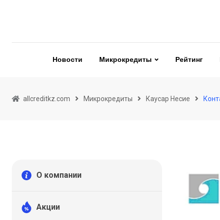
Skip
to
content
Новости
Микрокредиты
Рейтинг
allcreditkz.com
Микрокредиты
Каусар Несие
Конт
О компании
Акции