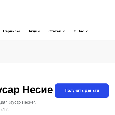
Сервисы
Акции
Статьи
О Нас
усар Несие
Получить деньги
я "Каусар Несие",
21 г.