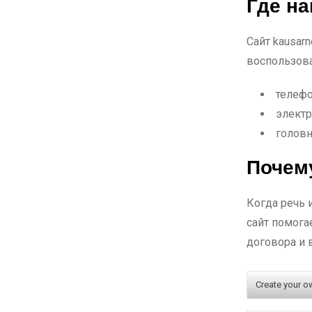
Где на
Сайт kausar
воспользова
телефо
электр
головн
Почему
Когда речь 
сайт помога
договора и 
Create your o