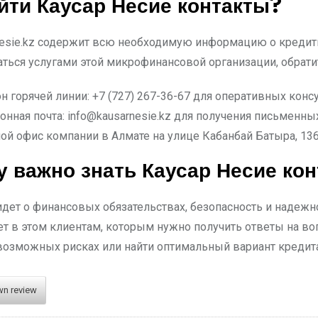
йти Каусар Несие контакты?
nesie.kz содержит всю необходимую информацию о кредит
ться услугами этой микрофинансовой организации, обратит
н горячей линии: +7 (727) 267-36-67 для оперативных конс
онная почта:
info@kausarnesie.kz
для получения письменных
ой офис компании в Алмате на улице Кабанбай Батыра, 136
 важно знать Каусар Несие ко
идет о финансовых обязательствах, безопасность и надеж
ет в этом клиентам, которым нужно получить ответы на воп
возможных рисках или найти оптимальный вариант кредита
wn review