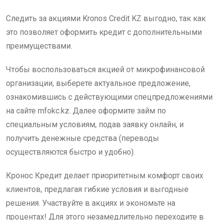
Следить за акциями Kronos Credit KZ выгодно, так как
это позволяет оформить кредит с дополнительными
преимуществами.
Чтобы воспользоваться акцией от микрофинансовой
организации, выберете актуальное предложение,
ознакомившись с действующими спецпредложениями
на сайте mfokc.kz. Далее оформите займ по
специальным условиям, подав заявку онлайн, и
получить денежные средства (переводы
осуществляются быстро и удобно).
Кронос Кредит делает приоритетным комфорт своих
клиентов, предлагая гибкие условия и выгодные
решения. Участвуйте в акциях и экономьте на
процентах! Для этого незамедлительно переходите в