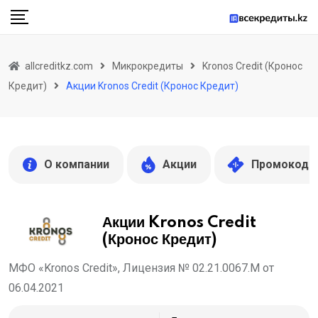
Skip
to
content
allcreditkz.com
Микрокредиты
Kronos Credit (Кронос
Кредит)
Акции Kronos Credit (Кронос Кредит)
О компании
Акции
Промокоды
Акции Kronos Credit
(Кронос Кредит)
МФО «Kronos Credit», Лицензия № 02.21.0067.М от
06.04.2021