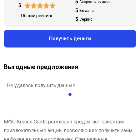
5
Скорость выдачи
5
5
Выдача
Общий рейтинг
5
Сервис
Получить деньги
Выгодные предложения
Не удалось получить данные.
МФО Kronos Credit регулярно предлагает клиентам
привлекательные акции, позволяющие получить займ
на более выгодных условиях. Специальные