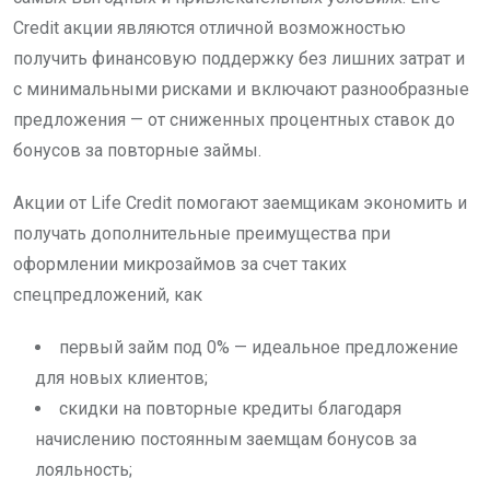
Credit акции являются отличной возможностью
получить финансовую поддержку без лишних затрат и
с минимальными рисками и включают разнообразные
предложения — от сниженных процентных ставок до
бонусов за повторные займы.
Акции от Life Credit помогают заемщикам экономить и
получать дополнительные преимущества при
оформлении микрозаймов за счет таких
спецпредложений, как
первый займ под 0% — идеальное предложение
для новых клиентов;
скидки на повторные кредиты благодаря
начислению постоянным заемщам бонусов за
лояльность;