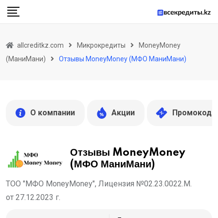
Skip
to
content
allcreditkz.com
Микрокредиты
MoneyMoney
(МаниМани)
Отзывы MoneyMoney (МФО МаниМани)
О компании
Акции
Промокоды
Отзывы MoneyMoney
(МФО МаниМани)
ТОО "МФО MoneyMoney", Лицензия №02.23.0022.М.
от 27.12.2023 г.