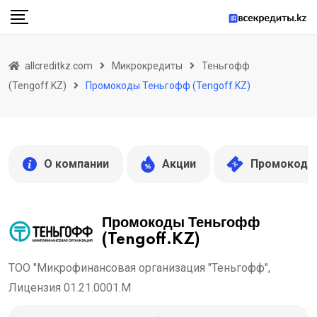
Skip
to
content
allcreditkz.com
Микрокредиты
Теньгофф
(Tengoff.KZ)
Промокоды Теньгофф (Tengoff.KZ)
О компании
Акции
Промокоды
Промокоды Теньгофф
(Tengoff.KZ)
ТОО "Микрофинансовая организация "Теньгофф",
Лицензия 01.21.0001.М