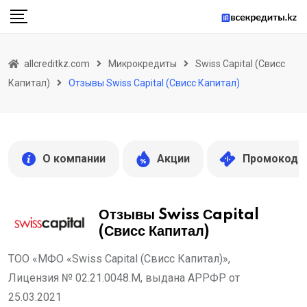
Skip
to
content
allcreditkz.com
Микрокредиты
Swiss Сapital (Свисс
Капитал)
Отзывы Swiss Сapital (Свисс Капитал)
О компании
Акции
Промокоды
Отзывы Swiss Сapital
(Свисс Капитал)
ТОО «МФО «Swiss Сapital (Свисс Капитал)»,
Лицензия № 02.21.0048.M, выдана АРРФР от
25.03.2021