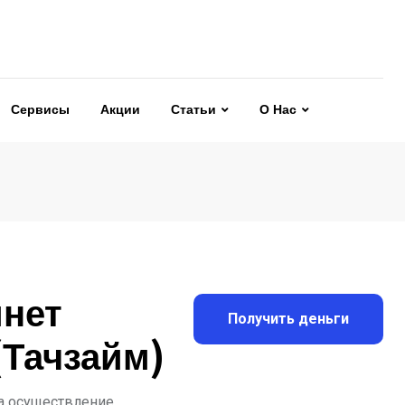
Сервисы
Акции
Статьи
О Нас
нет
Получить деньги
Тачзайм)
на осуществление