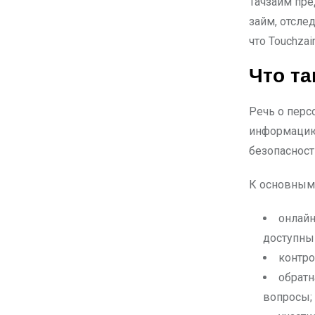
Тачзайм пре
займ, отсле
что Touchza
Что т
Речь о перс
информацию.
безопасност
К основным
онлайн
доступны 
контро
обратн
вопросы;