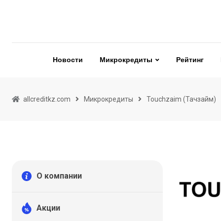
Skip
to
content
Новости
Микрокредиты
Рейтинг
allcreditkz.com
Микрокредиты
Touchzaim (Тачзайм)
О компании
Акции