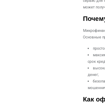
сервис для 
может получ
Почем
Микрофинан
Основные п
просто
максим
срок кред
высока
денег;
безопа
мошеннич
Как о