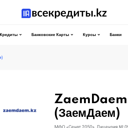
Кредиты
Банковские Карты
Курсы
Банки
м)
ZaemDaem
(ЗаемДаем)
МФО «Сенат 2050», Лицензия № 09.