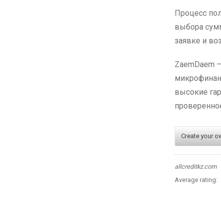
Процесс пол
выбора сумм
заявке и во
ZaemDaem — 
микрофинанс
высокие гар
проверенно
Create your o
allcreditkz.com
Average rating: