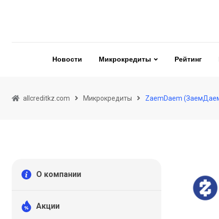
Skip
to
content
Новости
Микрокредиты
Рейтинг
allcreditkz.com
Микрокредиты
ZaemDaem (ЗаемДае
О компании
Акции