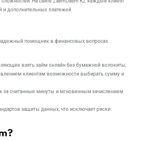
их сложностей. На сайте ZaemDaem KZ каждый клиент
й и дополнительных платежей.
надежный помощник в финансовых вопросах.
ляющее взять займ онлайн без бумажной волокиты;
тавлением клиентам возможности выбирать сумму и
ок за считанные минуты и мгновенным зачислением
андартов защиты данных, что исключает риски
em?