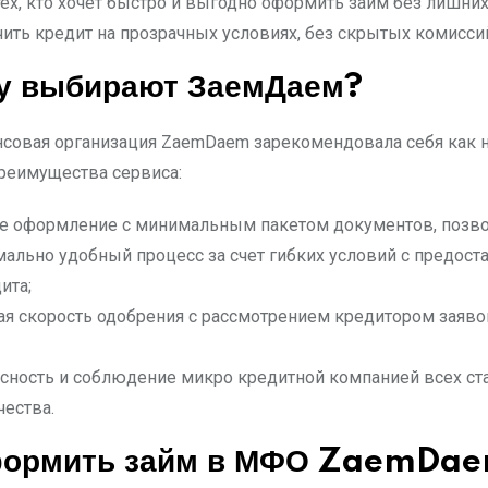
тех, кто хочет быстро и выгодно оформить займ без лишн
ить кредит на прозрачных условиях, без скрытых комисси
у выбирают ЗаемДаем?
совая организация ZaemDaem зарекомендовала себя как 
реимущества сервиса:
е оформление с минимальным пакетом документов, позво
ально удобный процесс за счет гибких условий с предос
ита;
я скорость одобрения с рассмотрением кредитором заяв
сность и соблюдение микро кредитной компанией всех ст
ества.
формить займ в МФО ZaemDa