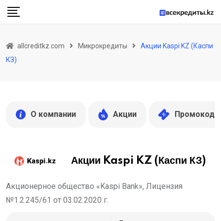
Skip
to
content
allcreditkz.com
Микрокредиты
Акции Kaspi KZ (Каспи
КЗ)
О компании
Акции
Промокоды
Акции Kaspi KZ (Каспи КЗ)
Акционерное общество «Kaspi Bank», Лицензия
№1.2.245/61 от 03.02.2020 г.