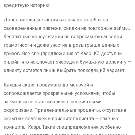
кредитную историю.
Дополнительные акции включают кэшбэк за
своевременные платежи, скидки на повторные займы,
бесплатные консультации по вопросам финансовой
грамотности и даже участие в розыгрыше ценных
призов. Все спецпредложения от Kaspi KZ доступны
онлайн, что исключает очереди и бумажную волокиту —
клиенту остается лишь выбрать подходящий вариант.
Каждая акция продумана до мелочей и
сопровождается прозрачными условиями, чтобы
заемщики не сталкивались с неприятными
сюрпризами. Привлекательные проценты, отсутствие
скрытых платежей и приоритет клиента — главные
принципы Kaspi. Такие спецпредложения особенно