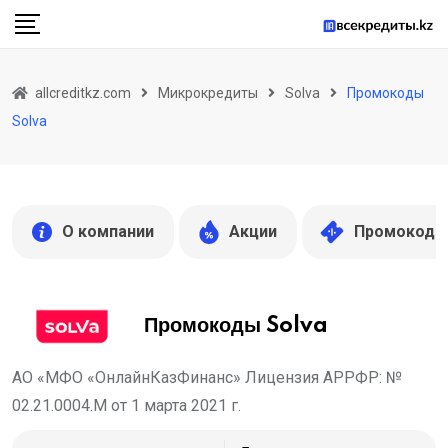
Skip
to
content
allcreditkz.com
Микрокредиты
Solva
Промокоды
Solva
О компании
Акции
Промокоды
Промокоды Solva
АО «МФО «ОнлайнКазФинанс» Лицензия АРРФР: №
02.21.0004.М от 1 марта 2021 г.