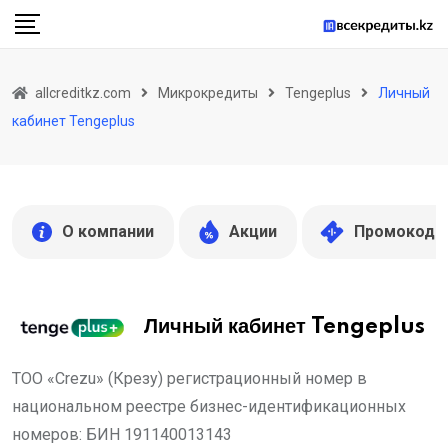
Skip
to
content
allcreditkz.com
Микрокредиты
Tengeplus
Личный
кабинет Tengeplus
О компании
Акции
Промокоды
Личный кабинет Tengeplus
ТОО «Crezu» (Крезу) регистрационный номер в
национальном реестре бизнес-идентификационных
номеров: БИН 191140013143