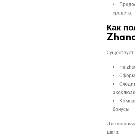
Предос
средств.
Как п
Zhana
Существует 
На zha
Оформи
Следит
эксклюзи
Компан
бонусы.
Для исполь
шаги: