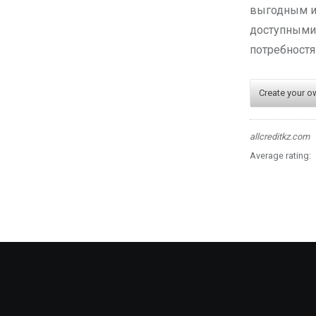
выгодным и
доступными
потребностя
Create your o
allcreditkz.com
Average rating: