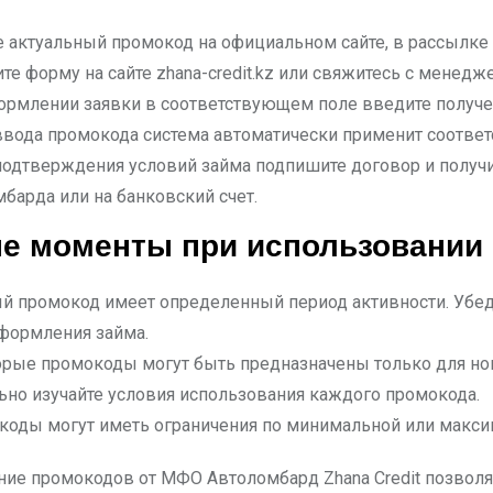
 актуальный промокод на официальном сайте, в рассылке 
те форму на сайте zhana-credit.kz или свяжитесь с менед
ормлении заявки в соответствующем поле введите получе
ввода промокода система автоматически применит соотве
подтверждения условий займа подпишите договор и получ
барда или на банковский счет.
е моменты при использовании
 промокод имеет определенный период активности. Убеди
формления займа.
рые промокоды могут быть предназначены только для новы
ьно изучайте условия использования каждого промокода.
оды могут иметь ограничения по минимальной или максим
ие промокодов от МФО Автоломбард Zhana Credit позволя