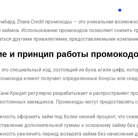
бард Zhana Credit промокоды — это уникальная возможн
займов. Использование промокодов позволяет снизить пр
аться другими привилегиями, предоставляемыми компание
ие и принцип работы промокод
это специальный код, состоящий из букв и/или цифр, кот
ромокода клиент получает определенные бонусы или скид
на Кредит регулярно разрабатывает и распространяет пр
постоянных заемщиков. Промокоды могут предоставлять 
ность оформить займ под более низкий процент, что сни
тавление дополнительной суммы к основному займу без у
ность увеличить период возврата займа без начисления 