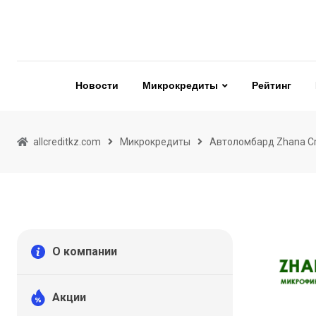
Skip
to
content
Новости
Микрокредиты
Рейтинг
allcreditkz.com
Микрокредиты
Автоломбард Zhana Cr
О компании
Акции