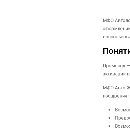
МФО Автолом
оформлении 
воспользов
Понят
Промокод — 
активации п
МФО Авто Жа
поощрения 
Возмож
Предос
Возмож