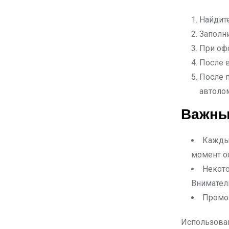
Найдите
Заполни
При оф
После 
После 
автолом
Важны
Каждый
момент о
Некото
Внимател
Промок
Использован