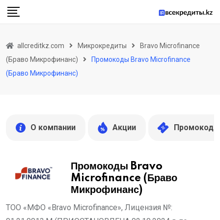
Skip
to
content
allcreditkz.com
Микрокредиты
Bravo Microfinance
(Браво Микрофинанс)
Промокоды Bravo Microfinance
(Браво Микрофинанс)
О компании
Акции
Промокоды
Промокоды Bravo
Microfinance (Браво
Микрофинанс)
ТОО «МФО «Bravo Microfinance», Лицензия №: