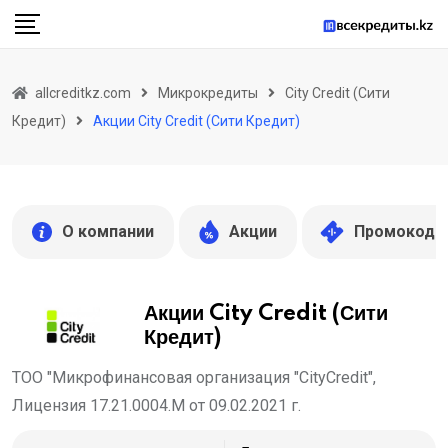
Skip
to
content
allcreditkz.com
Микрокредиты
City Credit (Сити
Кредит)
Акции City Credit (Сити Кредит)
О компании
Акции
Промокоды
Акции City Credit (Сити
Кредит)
ТОО "Микрофинансовая организация "CityCredit",
Лицензия 17.21.0004.М от 09.02.2021 г.