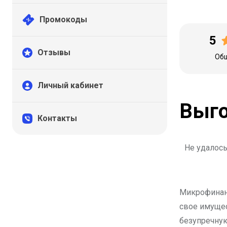
Промокоды
5
Отзывы
Общ
Личный кабинет
Выго
Контакты
Не удалось
Микрофинанс
свое имущес
безупречную