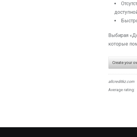
Отсутс
доступной
Быстро
Выбирая «До
которые пом
Create your o
allcreditkz.com
Average rating: