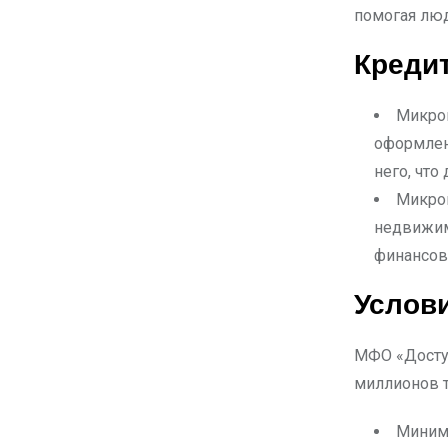
помогая лю
Креди
Микрок
оформлен
него, чт
Микрок
недвижимо
финансов
Услов
МФО «Доступ
миллионов те
Минима