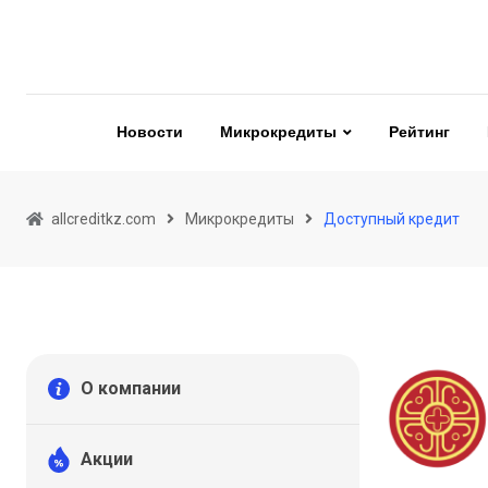
Skip
to
content
Новости
Микрокредиты
Рейтинг
allcreditkz.com
Микрокредиты
Доступный кредит
О компании
Акции