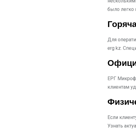
несколькими
было легко 
Горяча
Для операти
erg kz. Спе
Офици
ЕРГ Микроф
клиентам уд
Физич
Если клиент
Узнать акту