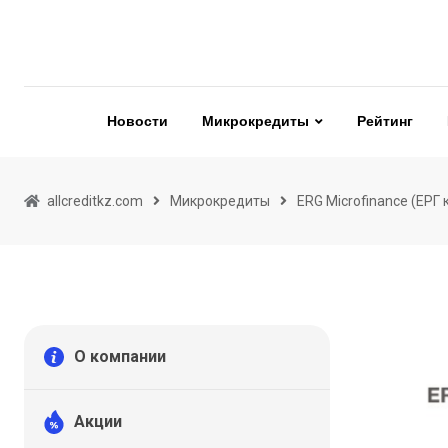
Skip
to
content
Новости
Микрокредиты
Рейтинг
allcreditkz.com
Микрокредиты
ERG Microfinance (ЕРГ 
О компании
Акции