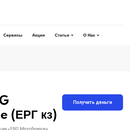
Сервисы
Акции
Статьи
О Нас
RG
Получить деньги
e (ЕРГ кз)
я «ERG Microfinance»,