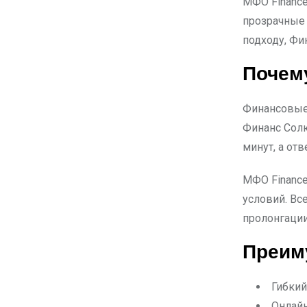
МФО Finance
прозрачные
подходу, Фи
Почем
Финансовые 
Финанс Сол
минут, а от
МФО Finance
условий. Вс
пролонгации
Преим
Гибкий
Онлайн