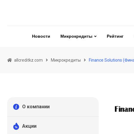
Skip
to
content
Новости
Микрокредиты
Рейтинг
allcreditkz.com
Микрокредиты
Finance Solutions (Фи
О компании
Акции