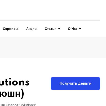
Сервисы
Акции
Статьи
О Нас
utions
Получить деньги
люшн)
 Finance Solutions",