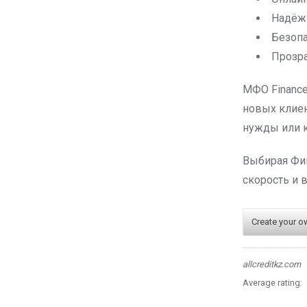
Надёжн
Безопа
Прозра
МФО Finance
новых клиен
нужды или к
Выбирая Фин
скорость и 
Create your o
allcreditkz.com
Average rating: