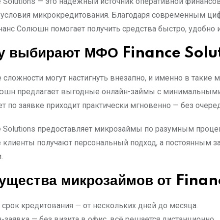
 Solutions — это надёжный источник оперативной финансо
 условия микрокредитования. Благодаря современным ц
нанс Солюшн помогает получить средства быстро, удобно и
у выбирают МФО Finance Solu
сложности могут настигнуть внезапно, и именно в такие
юшн предлагает выгодные онлайн-займы с минимальными 
вет по заявке приходит практически мгновенно — без очер
 Solutions предоставляет микрозаймы по разумным проце
е клиенты получают персональный подход, а постоянным 
.
ущества микрозаймов от Finan
 срок кредитования — от нескольких дней до месяца.
-заявка — без визита в офис, всё решается дистанционно.