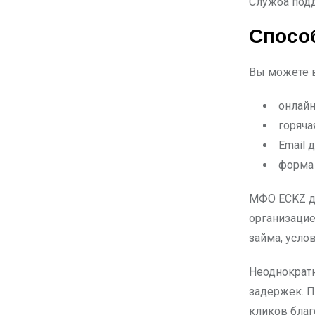
Служба подд
Спосо
Вы можете в
онлайн
горяча
Email 
форма 
МФО ECKZ де
организацие
займа, усло
Неоднократн
задержек. П
кликов бла