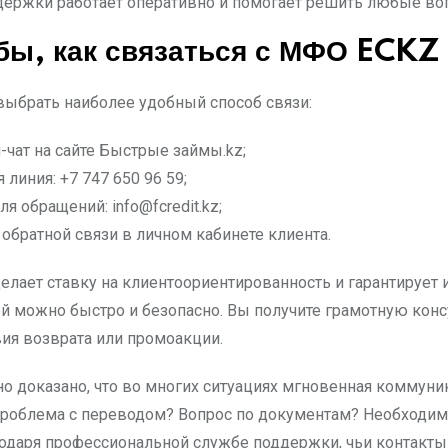
ержки работает оперативно и помогает решить любые воп
бы, как связаться с МФО ECKZ
ыбрать наиболее удобный способ связи:
-чат на сайте Быстрые займы.kz;
я линия: +7 747 650 96 59;
для обращений:
info@fcredit.kz
;
обратной связи в личном кабинете клиента.
лает ставку на клиентоориентированность и гарантирует
й можно быстро и безопасно. Вы получите грамотную конс
вия возврата или промоакции.
о доказано, что во многих ситуациях мгновенная коммуни
роблема с переводом? Вопрос по документам? Необходимос
годаря профессиональной службе поддержки, чьи контакт