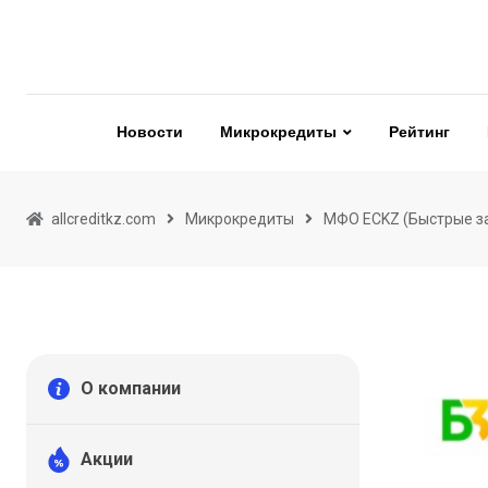
Skip
to
content
Новости
Микрокредиты
Рейтинг
allcreditkz.com
Микрокредиты
МФО ECKZ (Быстрые з
О компании
Акции