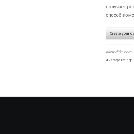
получает ре
способ помо
Create your o
allcreditkz.com
Average rating: